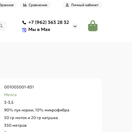
бранное
Сравнение
Личный кабинет
+7 (962) 363 28 32
Мы в Max
001005001-831
Menca
3-3,5
90% пух норки, 10% микрофибра
50 гр моток и 20 гр катушка
350 метров