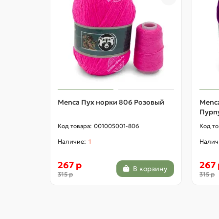
Menca Пух норки 806 Розовый
Menc
Пурп
001005001-806
1
267 р
267 
В корзину
315 р
315 р