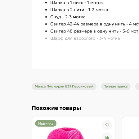
Шапка в 1 нить - 1 моток
Шапка в 2 нити - 1-2 мотка
Снуд - 2-3 мотка
Свитер 42-44 размера в одну нить - 4 мо
Свитер 48 размера в одну нить - 5-6 мот
Шарф для взрослого - 3-4 мотка
Моточек Пуха норки с синей этикеткой весит 
пряжи. Пряжа представляет собой пушистую н
пуха норки спицы от №3.
Для Вашего удобства мы связали 1 моток лице
очень выгодный расход у данной пряжи.
Menca Пух норки 831 Персиковый
Теплая пряжа
Если Вы хотите сочетать несколько цветов и 
Остались вопросы - напишите нам!
Похожие товары
Цвет изделия на фотографии может отличаться
устройства.
Новинка