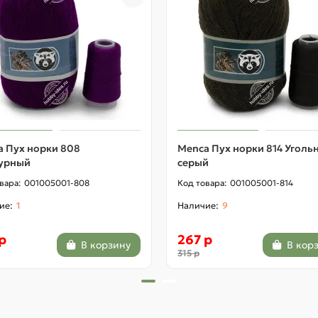
a Пух норки 808
Menca Пух норки 814 Уголь
урный
серый
001005001-808
001005001-814
1
9
р
267 р
В корзину
В кор
315 р