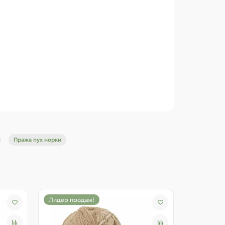
ии полотна. Она имеет намотку 350 метров
а довольно тонкая, выбирайте для вязания из
на 200 рядов, 38 см на 56 см. Стоит отметить
Пража пух норки
а для лучшего результата.
скажением цветопередачи экраном Вашего
Лидер продаж!