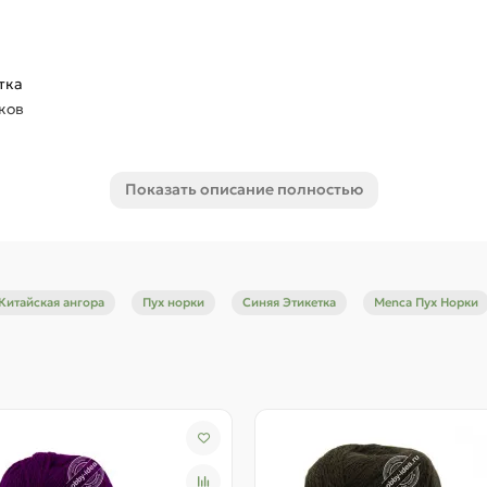
тка
ков
50 грамм, еще 20 грамм весит катушка с нитью для стабилизац
Показать описание полностью
ить и упругую непушистую нить на катушке в комплекте. Пряж
вой гладью спицами №3,5. У нас получилось полотно 100 петель 
Китайская ангора
Пух норки
Синяя Этикетка
Menca Пух Норки
сомневаетесь - напишите нам. Мы поможем подобрать компаньон
 от цвета фактического товара, что связано с естественным и