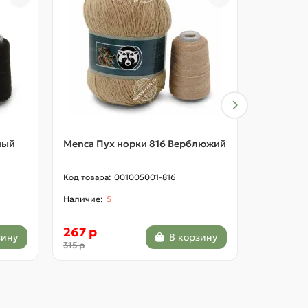
ный
Menca Пух норки 816 Верблюжий
Menca Пу
помада
001005001-816
5
267 р
267 р
зину
В корзину
315 р
315 р