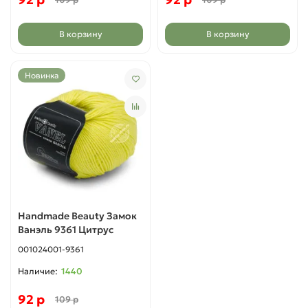
В корзину
В корзину
Новинка
Handmade Beauty Замок
Ванэль 9361 Цитрус
001024001-9361
1440
92 р
109 р