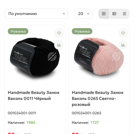
Lana Gatto
Lana Grossa
Новинка
Новинка
Menca
Nazli Gelin
Камтекс
Карачаевская пряжа
Handmade Beauty Замок
Handmade Beauty Замок
Ванэль 0011 Чёрный
Ванэль 0265 Светло-
Пехорка
розовый
001024001-0011
001024001-0265
La Filati
1984
1727
YarnArt