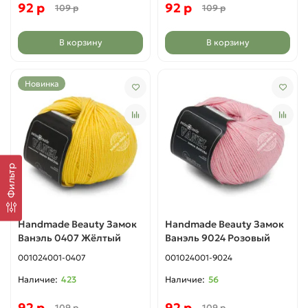
92 р
92 р
109 р
109 р
В корзину
В корзину
Новинка
Фильтр
Handmade Beauty Замок
Handmade Beauty Замок
Ванэль 0407 Жёлтый
Ванэль 9024 Розовый
001024001-0407
001024001-9024
423
56
92 р
92 р
109 р
109 р