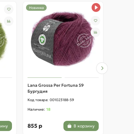
Новинка
Lana Grossa Per Fortuna 59
Lana Gros
Бургудия
зелёный
001023188-59
18
855 р
855 р
зину
В корзину