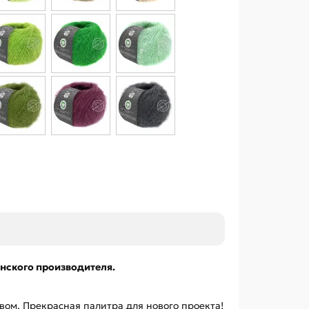
янского производителя.
вом. Прекрасная палитра для нового проекта!