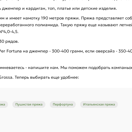
ь джемпер и кардиган, топ, платье или детские изделия.
амм и имеет намотку 190 метров пряжи. Пряжа представляет со
 переработанного полиамида. Такую пряжу еще называют летне
№4,0-4,5.
30 рядов.
r Fortuna на джемпер - 300-400 грамм, если оверсайз - 350-400
сомневаетесь - напишите нам. Мы поможем подобрать компаньон
Grossa. Теперь выбирать еще удобнее:
яжа
Пушистая пряжа
Перфортуна
Итальянская пряжа