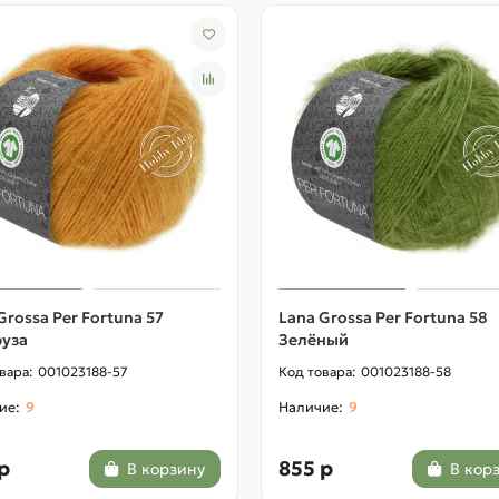
Grossa Per Fortuna 57
Lana Grossa Per Fortuna 58
руза
Зелёный
001023188-57
001023188-58
9
9
р
855 р
В корзину
В кор