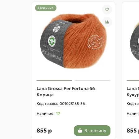
Новинка
Lana Grossa Per Fortuna 56
Lana 
Корица
Куку
001023188-56
17
855 р
855 
В корзину