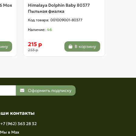
76 Мох
Himalaya Dolphin Baby 80377
Himalaya
Пыльная фиалка
Красное 
001009001-80377
46
215 р
215 р
зину
В корзину
253 р
253 р
Оформить подписку
аши контакты
+7 (962) 363 28 32
Мы в Max