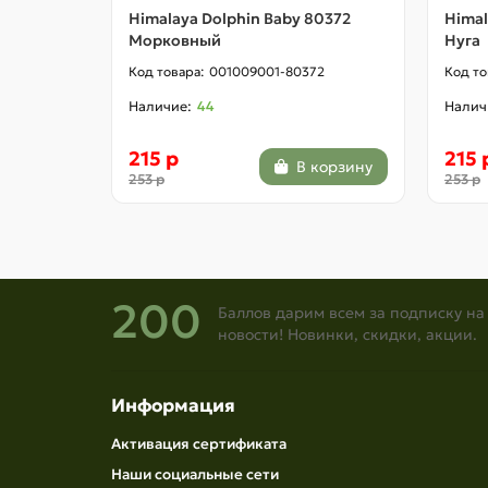
Himalaya Dolphin Baby 80372
Himal
Морковный
Нуга
001009001-80372
44
215 р
215 
В корзину
253 р
253 р
200
Баллов дарим всем за подписку на
новости! Новинки, скидки, акции.
Информация
Активация сертификата
Наши социальные сети