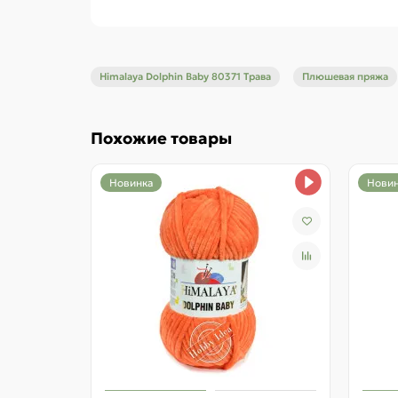
России и создать свой шедевр.
Обратите внимание: цвет на экране может отл
Himalaya Dolphin Baby 80371 Трава
Плюшевая пряжа
Похожие товары
Новинка
Новин