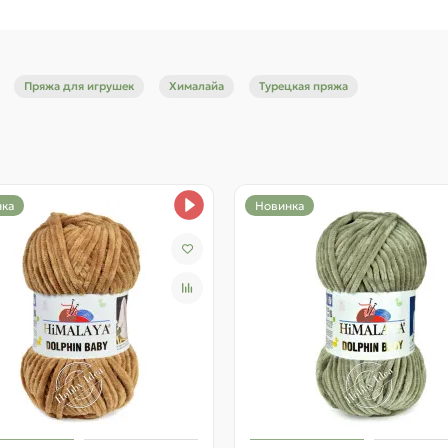
ичаться от реального из-за особенностей цветопередачи.
Пряжа для игрушек
Хималайа
Турецкая пряжа
ка
Новинка