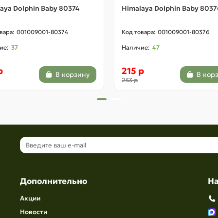
aya Dolphin Baby 80374
Himalaya Dolphin Baby 803
001009001-80374
001009001-80376
37
47
р
215 р
В корзину
В кор
253 р
Дополнительно
Н
Акции
Новости