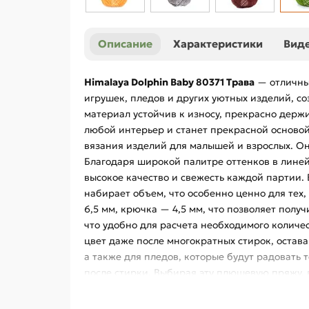
Описание
Характеристики
Вид
Himalaya Dolphin Baby 80371 Трава
—
отличны
игрушек, пледов и других уютных изделий, с
материал устойчив к износу, прекрасно держ
любой интерьер и станет прекрасной основой
вязания изделий для малышей и взрослых. Он
Благодаря широкой палитре оттенков в линей
высокое качество и свежесть каждой партии.
набирает объем, что особенно ценно для тех
6,5 мм, крючка — 4,5 мм, что позволяет получ
что удобно для расчета необходимого количе
цвет даже после многократных стирок, остав
а также для пледов, которые будут радовать 
после стирки. Выбирая эту плюшевую пряжу, 
Нужен совет по выбору оттенков пряжи? Обра