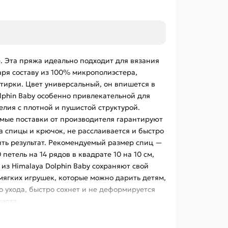
те. Эта пряжа идеально подходит для вязания
аря составу из 100% микрополиэстера,
тирки. Цвет универсальный, он впишется в
lphin Baby особенно привлекательной для
елия с плотной и пушистой структурой.
ямые поставки от производителя гарантируют
а спицы и крючок, не расслаивается и быстро
чить результат. Рекомендуемый размер спиц —
петель на 14 рядов в квадрате 10 на 10 см,
из Himalaya Dolphin Baby сохраняют свой
мягких игрушек, которые можно дарить детям,
о ухода, быстро сохнет и не деформируется
 уюта.
a вы можете купить пряжу с доставкой по