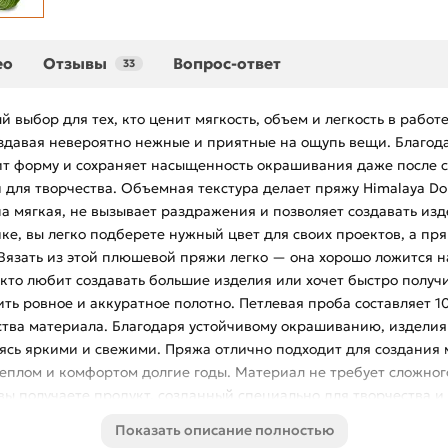
ео
Отзывы
Вопрос-ответ
33
й выбор для тех, кто ценит мягкость, объем и легкость в рабо
оздавая невероятно нежные и приятные на ощупь вещи. Благод
ит форму и сохраняет насыщенность окрашивания даже после с
 для творчества. Объемная текстура делает пряжу Himalaya Do
а мягкая, не вызывает раздражения и позволяет создавать изд
ке, вы легко подберете нужный цвет для своих проектов, а пр
 Вязать из этой плюшевой пряжи легко — она хорошо ложится н
, кто любит создавать большие изделия или хочет быстро полу
ить ровное и аккуратное полотно. Петлевая проба составляет 10 
ства материала. Благодаря устойчивому окрашиванию, изделия 
аясь яркими и свежими. Пряжа отлично подходит для создания 
теплом и комфортом долгие годы. Материал не требует сложног
вы получаете продукт, созданный специально для творчества и
щайтесь — мы всегда на связи! В интернет-магазине Hobby Ide
Показать описание полностью