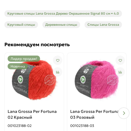
Цвет изделия на фотографии может отличаться от цвета
фактического товара, что связано с естественным
искажением цветопередачи экраном Вашего устройства.
Круговые спицы Lana Grossa Дерево Окрашенное Signal 80 см • 4.0
Круговый спицы
Деревянные спицы
Спицы Lana Grossa
Рекомендуем посмотреть
Лидер продаж!
Новинка
Lana Grossa Per Fortuna
Lana Grossa Per Fortuna
02 Красный
03 Розовый
001023188-02
001023188-03