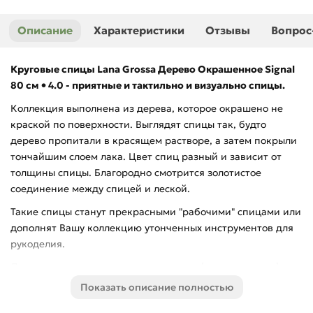
Описание
Характеристики
Отзывы
Вопрос
Круговые спицы Lana Grossa Дерево Окрашенное Signal
80 см • 4.0 - приятные и тактильно и визуально спицы.
Коллекция выполнена из дерева, которое окрашено не
краской по поверхности. Выглядят спицы так, будто
дерево пропитали в красящем растворе, а затем покрыли
тончайшим слоем лака. Цвет спиц разный и зависит от
толщины спицы. Благородно смотрится золотистое
соединение между спицей и леской.
Такие спицы станут прекрасными "рабочими" спицами или
дополнят Вашу коллекцию утонченных инструментов для
рукоделия.
Длина указана от кончика до кончика (с учетом лески).
Показать описание полностью
Остались вопросы - напишите нам!