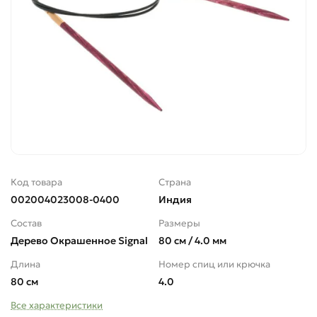
Lana Gatto
Lana Grossa
Menca
Nazli Gelin
Камтекс
Код товара
Страна
Карачаевская пряжа
002004023008-0400
Индия
Состав
Размеры
Пехорка
Дерево Окрашенное Signal
80 см / 4.0 мм
Длина
Номер спиц или крючка
La Filati
80 см
4.0
YarnArt
Все характеристики